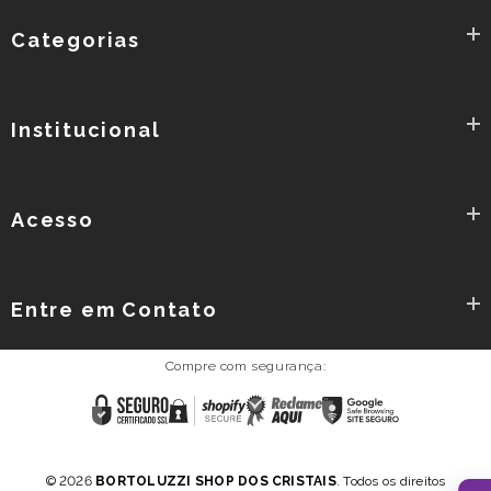
Categorias
Institucional
Acesso
Entre em Contato
Compre com segurança:
Reclame
Certificado
Shopify
Google
AQUI
SSL
Secure
Safe
Browsing
Política de Privacidade
Termos e Condições
-
© 2026
BORTOLUZZI SHOP DOS CRISTAIS
. Todos os direitos
SITE