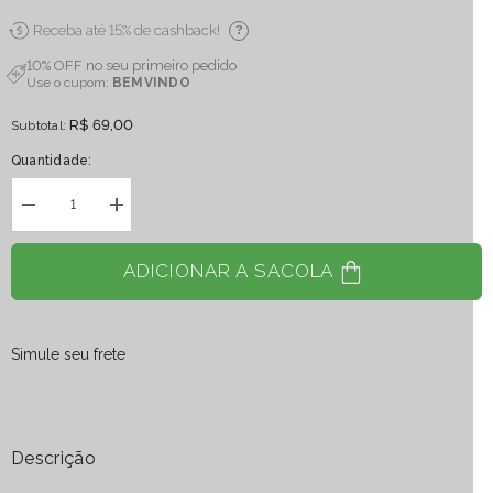
Receba até 15% de cashback!
?
10% OFF no seu primeiro pedido
Use o cupom:
BEMVINDO
R$ 69,00
Subtotal:
Quantidade:
Diminuir
Aumentar
quantidade
quantidade
para
para
Porta
Porta
ADICIONAR A SACOLA
Copos
Copos
Quartzo
Quartzo
Rosa
Rosa
Pequena
Pequena
Unitário
Unitário
Simule seu frete
Descrição