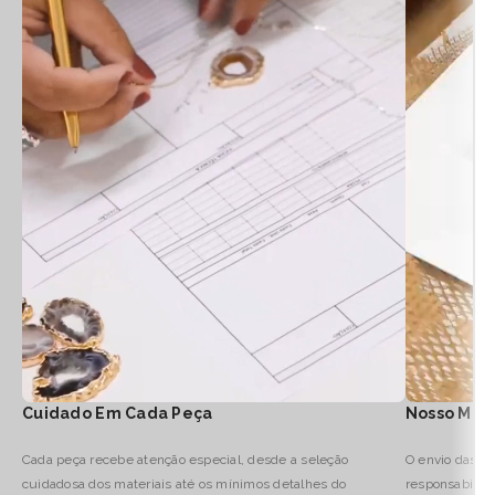
Cuidado Em Cada Peça
Nosso Mod
Cada peça recebe atenção especial, desde a seleção
O envio das no
cuidadosa dos materiais até os mínimos detalhes do
responsabilid