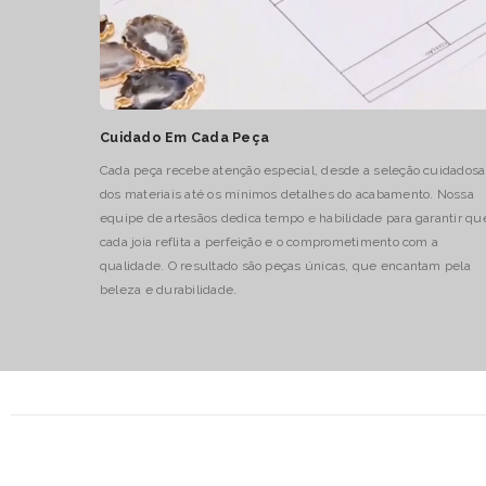
Cuidado Em Cada Peça
Cada peça recebe atenção especial, desde a seleção cuidadosa
dos materiais até os mínimos detalhes do acabamento. Nossa
equipe de artesãos dedica tempo e habilidade para garantir qu
cada joia reflita a perfeição e o comprometimento com a
qualidade. O resultado são peças únicas, que encantam pela
beleza e durabilidade.