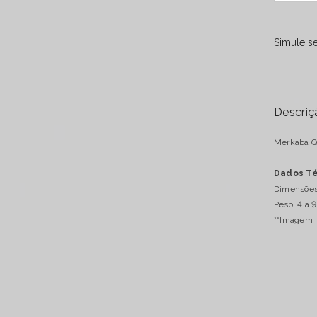
para
Merkab
Quartzo
Simule se
Rosa
4
a
9
gramas
aprox.
Descriç
Merkaba Qu
Dados Té
Dimensões:
Peso: 4 a 
**Imagem i