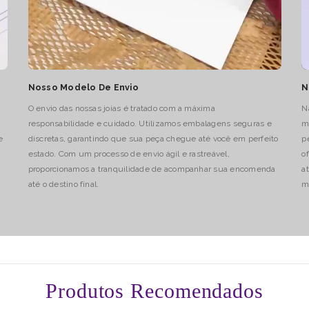
Nosso Modelo De Envio
N
O envio das nossas joias é tratado com a máxima
N
responsabilidade e cuidado. Utilizamos embalagens seguras e
m
e
discretas, garantindo que sua peça chegue até você em perfeito
p
estado. Com um processo de envio ágil e rastreável,
o
proporcionamos a tranquilidade de acompanhar sua encomenda
a
até o destino final.
m
Produtos Recomendados