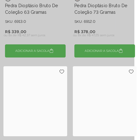
Pedra Dioptásio Bruto De
Pedra Dioptásio Bruto De
Coleção 63 Gramas
Coleção 73 Gramas
SKU: 6913.0
SKU: 6912.0
R$ 339,00
R$ 378,00
ou 8x de
R$ 42,37 sem juros
ou 8x de
R$ 47,25 sem juros
ADICIONAR A SACOLA
ADICIONAR A SACOLA