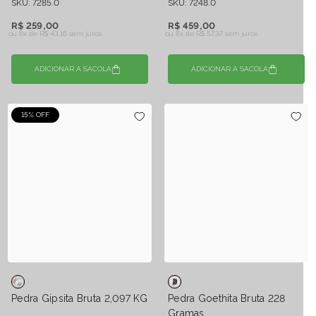
SKU: 7285.0
SKU: 7248.0
R$ 259,00
R$ 459,00
ou 6x de
R$ 43,16 sem juros
ou 8x de
R$ 57,37 sem juros
ADICIONAR A SACOLA
ADICIONAR A SACOLA
15% OFF
Pedra Gipsita Bruta 2,097 KG
Pedra Goethita Bruta 228
Gramas