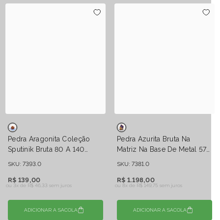
Pedra Aragonita Coleção
Pedra Azurita Bruta Na
Sputinik Bruta 80 A 140
Matriz Na Base De Metal 575
Gramas
Gramas
SKU: 7393.0
SKU: 7381.0
R$ 139,00
R$ 1.198,00
ou 3x de
R$ 46,33 sem juros
ou 8x de
R$ 149,75 sem juros
ADICIONAR A SACOLA
ADICIONAR A SACOLA