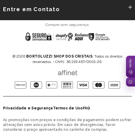
Entre em Contato
Compre com segurança:
Reclame
Certificado
Shopify
Google
AQUI
SSL
Secure
Safe
Browsing
Política de Privacidade
Termos e Condições
-
© 2026
BORTOLUZZI SHOP DOS CRISTAIS
. Todos os direitos
SITE
reservados. • CNPJ: 36.159.467/0001-26.
SEGURO
Formas
de
pagamento
Privacidade e Segurança
Termos de Uso
FAQ
As promoções com preços e condições de pagamento podem sofrer
alterações sem aviso prévio. Em caso de divergências, favor
considerar o preço apresentado no carrinho de compras.