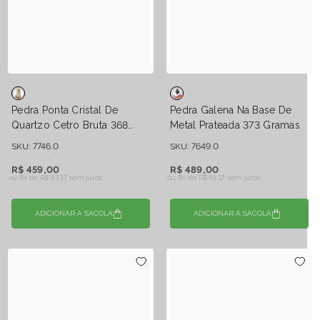
Pedra Ponta Cristal De
Pedra Galena Na Base De
Quartzo Cetro Bruta 368
Metal Prateada 373 Gramas
Gramas Aprox.
SKU: 7746.0
SKU: 7649.0
R$ 459,00
R$ 489,00
ou 8x de
R$ 57,37 sem juros
ou 8x de
R$ 61,12 sem juros
ADICIONAR A SACOLA
ADICIONAR A SACOLA