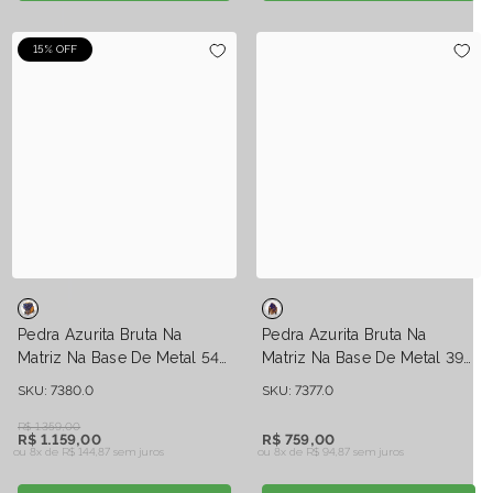
15% OFF
Pedra Azurita Bruta Na
Pedra Azurita Bruta Na
Matriz Na Base De Metal 547
Matriz Na Base De Metal 396
Gramas
Gramas
SKU: 7380.0
SKU: 7377.0
R$ 1.359,00
R$ 1.159,00
R$ 759,00
ou 8x de
R$ 144,87 sem juros
ou 8x de
R$ 94,87 sem juros