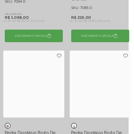
SKU: 7094.0
SKU: 7085.0
R$ 1.289,00
R$ 1.098,00
R$ 219,00
ou 8x de
R$ 137,25 sem juros
ou 5x de
R$ 43,80 sem juros
ADICIONAR A SACOLA
ADICIONAR A SACOLA
Pedra Dioptásio Bruto De
Pedra Dioptásio Bruto De