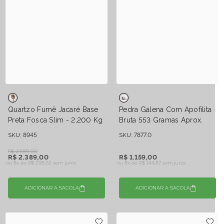
Quartzo Fumê Jacaré Base
Pedra Galena Com Apofilita
Preta Fosca Slim - 2,200 Kg
Bruta 553 Gramas Aprox.
SKU: 8945
SKU: 7877.0
R$ 2.589,00
R$ 2.389,00
R$ 1.159,00
ou 8x de
R$ 298,62 sem juros
ou 8x de
R$ 144,87 sem juros
ADICIONAR A SACOLA
ADICIONAR A SACOLA