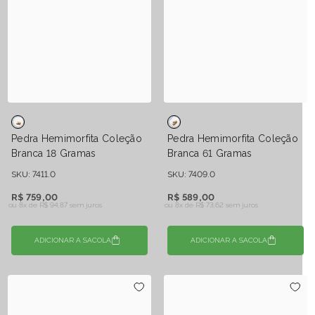
Pedra Hemimorfita Coleção
Pedra Hemimorfita Coleção
Branca 18 Gramas
Branca 61 Gramas
SKU: 7411.0
SKU: 7409.0
R$ 759,00
R$ 589,00
ou 8x de
R$ 94,87 sem juros
ou 8x de
R$ 73,62 sem juros
ADICIONAR A SACOLA
ADICIONAR A SACOLA