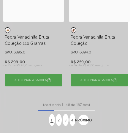
Pedra Vanadinita Bruta
Pedra Vanadinita Bruta
Coleção 116 Gramas
Coleção
SKU: 6895.0
SKU: 6894.0
R$ 299,00
R$ 259,00
ou 7x de
R$ 42,71 sem juros
ou 6x de
R$ 43,16 sem juros
ADICIONAR A SACOLA
ADICIONAR A SACOLA
Mostrando
1
-
48
de 167 total
1
2
3
4
PRÓXIMO