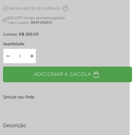
Receba até 15% de cashback!
?
10% OFF no seu primeiro pedido
Use o cupom:
BEMVINDO
R$ 269,00
Subtotal:
Quantidade:
Diminuir
Aumentar
quantidade
quantidade
para
para
Porta
Porta
ADICIONAR A SACOLA
Copo
Copo
Quartzo
Quartzo
Rosa
Rosa
Pequena
Pequena
Banho
Banho
Simule seu frete
Ouro
Ouro
Duplo
Duplo
Descrição