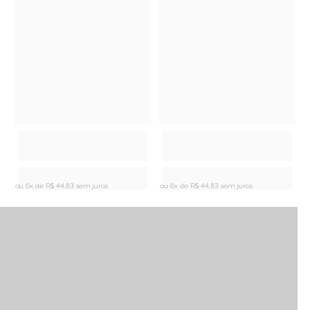
ou 6x de
R$ 44,83 sem juros
ou 6x de
R$ 44,83 sem juros
o
Peças que contam história