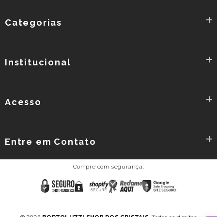
Categorias
Institucional
Acesso
Entre em Contato
Compre com segurança:
Reclame
Certificado
Shopify
Google
AQUI
SSL
Secure
Safe
Browsing
Política de Privacidade
Termos e Condições
-