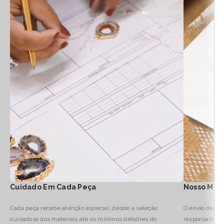
Cuidado Em Cada Peça
Nosso Mod
Cada peça recebe atenção especial, desde a seleção
O envio das no
cuidadosa dos materiais até os mínimos detalhes do
responsabilid