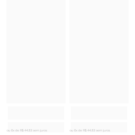
ou 6x de
R$ 44,83 sem juros
ou 6x de
R$ 44,83 sem juros
o