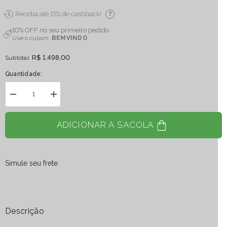
Receba até 15% de cashback!
?
10% OFF no seu primeiro pedido
Use o cupom:
BEMVINDO
R$ 1.498,00
Subtotal:
Quantidade:
Diminuir
Aumentar
quantidade
quantidade
para
para
Drusa
Drusa
ADICIONAR A SACOLA
Ametista
Ametista
na
na
Base
Base
de
de
Metal
Metal
Simule seu frete
Preta
Preta
2,0
2,0
Kg
Kg
Descrição