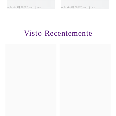
ou 8x de
R$ 187,25 sem juros
ou 8x de
R$ 187,25 sem juros
o
Visto Recentemente