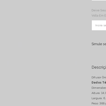
para
Difusor
Deixe Seu
Ônix
Preto
Volta Em 
Cascal
Banho
Prata
Simule se
Descriç
Difusor Ôn
Dados Té
Dimensões
Altura: 14
Largura: 6
Peso: 366