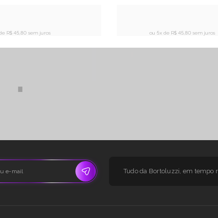
 de
R$ 45,80 sem juros
ou 5x de
R$ 45,80 sem juros
 que contam his
Tudo da Bortoluzzi, em tempo r