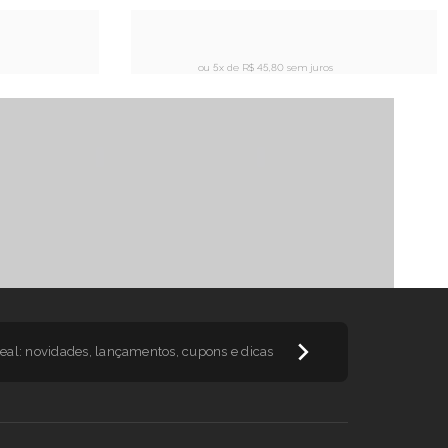
ou 5x de
R$ 45,80 sem juros
tórias
eal: novidades, lançamentos, cupons e dicas