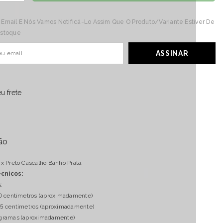
para
Difusor
 Email E Nós Vamos Notificá-Lo Assim Que O Produto/variante Estiver De
Ônix
Preto
Estoque
ho
Cascalho
Banho
Prata
ASSINAR
u frete
ão
ix Preto Cascalho Banho Prata.
cnicos:
:
,0 centímetros (aproximadamente)
,5 centímetros (aproximadamente)
 gramas (aproximadamente)