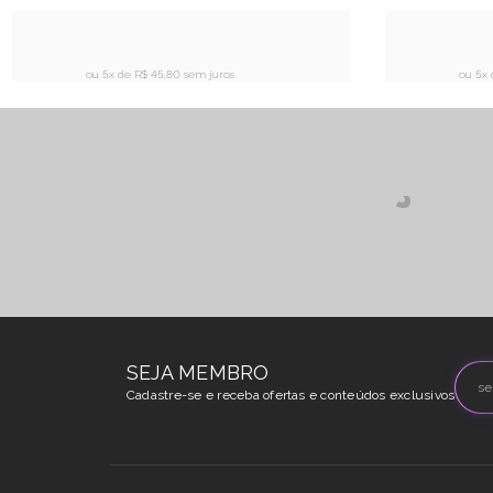
ou 5x de
R$ 45,80 sem juros
ou 5x
Peças
SEJA MEMBRO
Cadastre-se e receba ofertas e conteúdos exclusivos