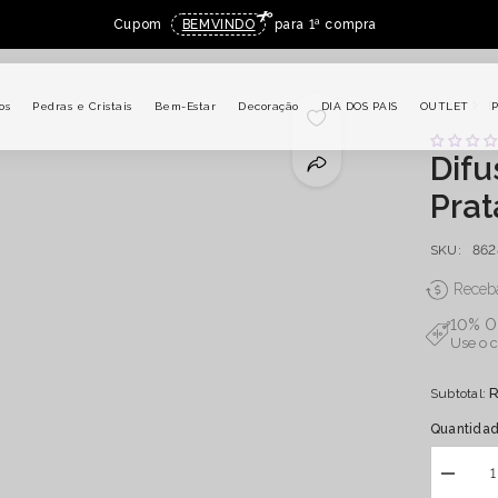
Cupom
BEMVINDO
para 1ª compra
Início
D
os
Pedras e Cristais
Bem-Estar
Decoração
DIA DOS PAIS
OUTLET
P
Difu
Prat
SKU:
862
Receba
10% O
Use o 
R
Subtotal:
Quantidad
Diminuir
quantid