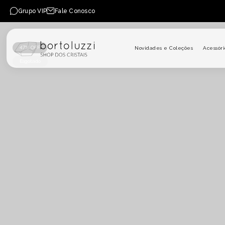
PULAR PARA O CONTEÚDO
Grupo VIP
Fale Conosco
47% OFF
Novidades e Coleções
Acessóri
Esgotado