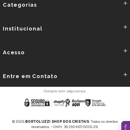
Categorias
Institucional
Acesso
Entre em Contato
Compre com segurança:
Reclame
Certificado
Shopify
Google
AQUI
SSL
Secure
Safe
Browsing
Política de Privacidade
Termos e Condições
-
© 2026
BORTOLUZZI SHOP DOS CRISTAIS
. Todos os direitos
SITE
reservados. • CNPJ: 36.159.467/0001-26.
SEGURO