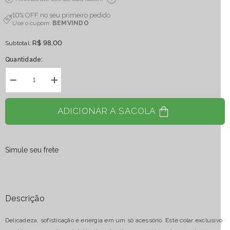
10% OFF no seu primeiro pedido
Use o cupom:
BEMVINDO
R$ 98,00
Subtotal:
Quantidade:
Diminuir
Aumentar
quantidade
quantidade
para
para
Colar
Colar
ADICIONAR A SACOLA
Quartzo
Quartzo
Cristal
Cristal
Cubo
Cubo
Banho
Banho
Ouro
Ouro
Simule seu frete
Descrição
Delicadeza, sofisticação e energia em um só acessório. Este colar exclusivo