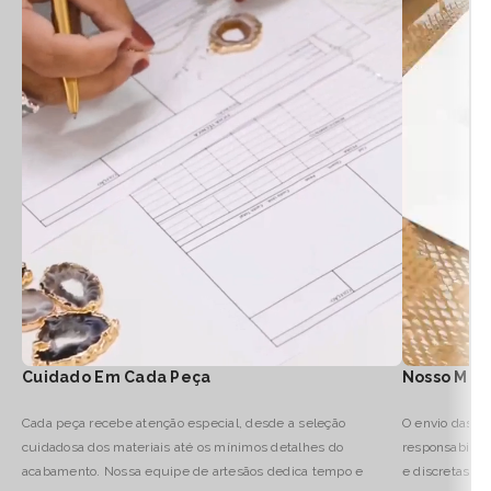
Cuidado Em Cada Peça
Nosso Mod
Cada peça recebe atenção especial, desde a seleção
O envio das no
cuidadosa dos materiais até os mínimos detalhes do
responsabilid
acabamento. Nossa equipe de artesãos dedica tempo e
e discretas, 