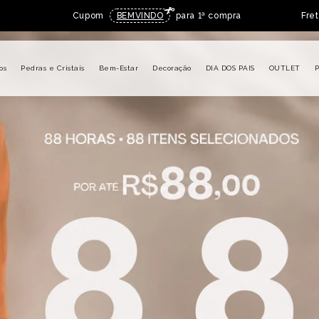
Cupom
BEMVINDO
para 1ª compra
Fre
os
Pedras e Cristais
Bem-Estar
Decoração
DIA DOS PAIS
OUTLET
P