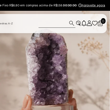
te Fixo R$8,80 em compras acima de R$158.
00
:
00
:
00
Aproveite agora
0
0
edras A-Z
ite