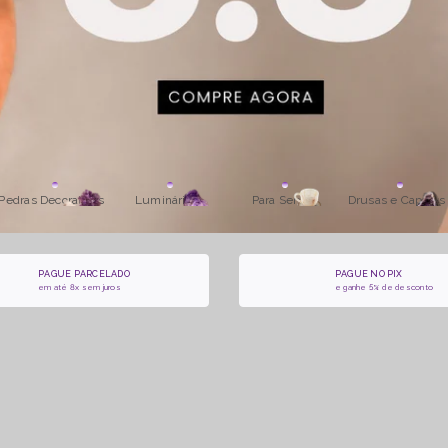
Pedras Decorativas
Luminárias
Para Servir
Drusas e Capelas
PAGUE PARCELADO
PAGUE NO PIX
em até 8x sem juros
e ganhe 5% de desconto