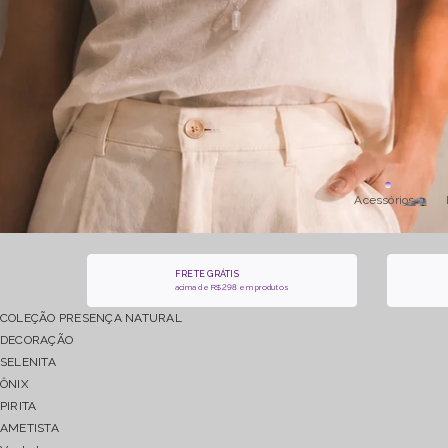
Acessórios
FRETE GRÁTIS
acima de R$298 em produtos
COLEÇÃO PRESENÇA NATURAL
DECORAÇÃO
SELENITA
ÔNIX
PIRITA
AMETISTA