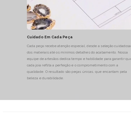
Cuidado Em Cada Peça
Cada peça recebe atenção especial, desde a seleção cuidadosa
dos materiais até os mínimos detalhes do acabamento. Nossa
equipe de artesãos dedica tempo e habilidade para garantir qu
cada joia reflita a perfeição e o comprometimento com a
qualidade. O resultado são peças únicas, que encantam pela
beleza e durabilidade.