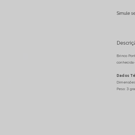
Brinco
Ponta
Simule se
Bitermi
Obsidia
Preta
Banho
Prata
Descriç
Brinco Pon
conhecida 
Dados Té
Dimensões:
Peso: 3 gr