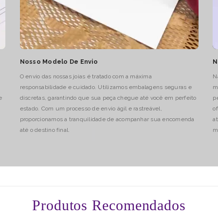
Nosso Modelo De Envio
N
O envio das nossas joias é tratado com a máxima
N
responsabilidade e cuidado. Utilizamos embalagens seguras e
m
e
discretas, garantindo que sua peça chegue até você em perfeito
p
estado. Com um processo de envio ágil e rastreável,
o
proporcionamos a tranquilidade de acompanhar sua encomenda
a
até o destino final.
m
Produtos Recomendados