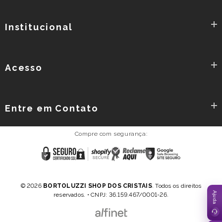
Institucional
Acesso
Entre em Contato
Compre com segurança:
Reclame
Certificado
Shopify
Google
AQUI
SSL
Secure
Safe
Browsing
Política de Privacidade
Termos e Condições
-
© 2026
BORTOLUZZI SHOP DOS CRISTAIS
. Todos os direitos
SITE
reservados. • CNPJ: 36.159.467/0001-26.
SEGURO