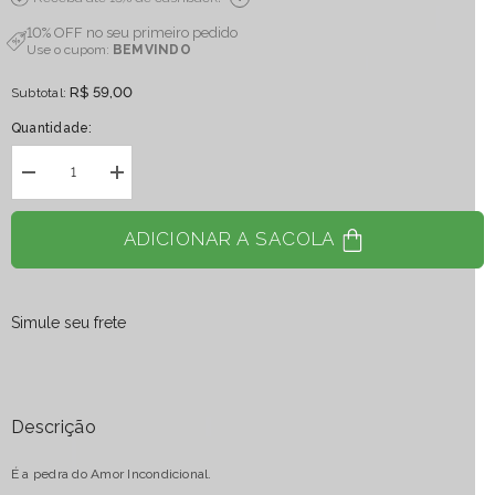
10% OFF no seu primeiro pedido
Use o cupom:
BEMVINDO
R$ 59,00
Subtotal:
Quantidade:
Diminuir
Aumentar
quantidade
quantidade
para
para
Bola
Bola
ADICIONAR A SACOLA
Quartzo
Quartzo
Rosa
Rosa
58
58
a
a
68
68
Simule seu frete
gramas
gramas
Descrição
É a pedra do Amor Incondicional.