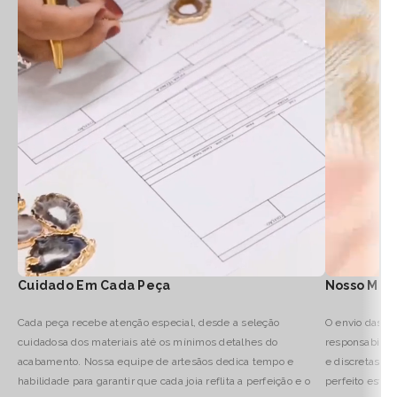
Cuidado Em Cada Peça
Nosso Mod
Cada peça recebe atenção especial, desde a seleção
O envio das no
cuidadosa dos materiais até os mínimos detalhes do
responsabilid
acabamento. Nossa equipe de artesãos dedica tempo e
e discretas, 
habilidade para garantir que cada joia reflita a perfeição e o
perfeito estad