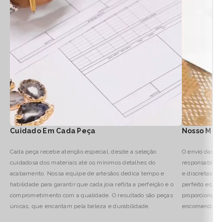
Cuidado Em Cada Peça
Nosso Mod
Cada peça recebe atenção especial, desde a seleção
O envio das no
cuidadosa dos materiais até os mínimos detalhes do
responsabilid
acabamento. Nossa equipe de artesãos dedica tempo e
e discretas, 
habilidade para garantir que cada joia reflita a perfeição e o
perfeito estad
comprometimento com a qualidade. O resultado são peças
proporcionamo
únicas, que encantam pela beleza e durabilidade.
encomenda até 