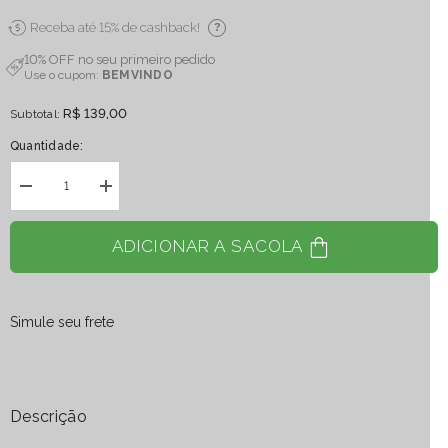
Receba até 15% de cashback!
?
10% OFF no seu primeiro pedido
Use o cupom:
BEMVINDO
R$ 139,00
Subtotal:
Quantidade:
Diminuir
Aumentar
quantidade
quantidade
para
para
Bastão
Bastão
ADICIONAR A SACOLA
Massageador
Massageador
Calcita
Calcita
Amarela
Amarela
entre
entre
100
100
Simule seu frete
a
a
135
135
gramas
gramas
Descrição