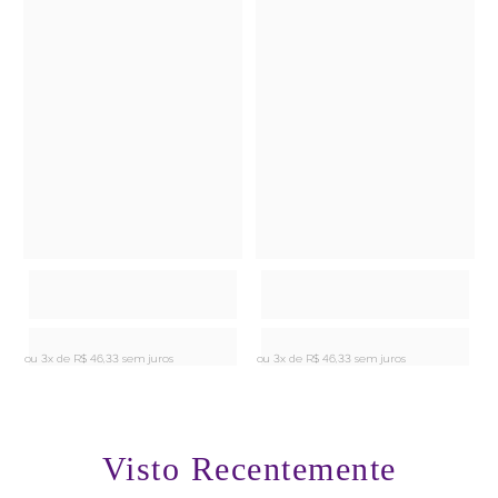
ou 3x de
R$ 46,33 sem juros
ou 3x de
R$ 46,33 sem juros
o
Visto Recentemente