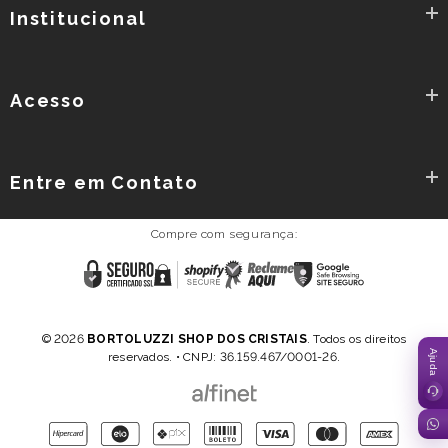
Institucional
Acesso
Entre em Contato
Compre com segurança:
Reclame
Certificado
Shopify
Google
AQUI
SSL
Secure
Safe
Browsing
Política de Privacidade
Termos e Condições
-
© 2026
BORTOLUZZI SHOP DOS CRISTAIS
. Todos os direitos
SITE
reservados. • CNPJ: 36.159.467/0001-26.
SEGURO
Formas
de